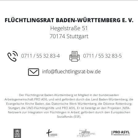
FLÜCHTLINGSRAT BADEN-WÜRTTEMBERG E. V.
Hegelstraße 51
70174 Stuttgart
0711 / 55 32 83-4
0711 / 55 32 83-5
info@fluechtlingsrat-bw.de
Der Flüchtlingsrat Baden-Württemberg ist Mitglied in der bundesweiten
Arbeitsgemeinschaft PRO ASYL und wird gefördert durch das Land Baden-Württemberg, die
Evangelische Kirche Baden, das Diakonische Werk Württemberg, die Diözese Rottenburg-
Stuttgart, die UNO-Flüchtlingshilfe und PRO ASYL. Er ist beteiligt an den Projekten ‚NIFA-
Netzwerk zur Integration von Flüchtlingen in Arbeit‘, gefördert durch den Europäischen
Sozialfonds (ESF).