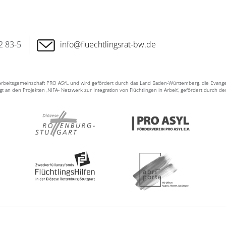
2 83-5
info@fluechtlingsrat-bw.de
n Arbeitsgemeinschaft PRO ASYL und wird gefördert durch das Land Baden-Württemberg, die Evang
ligt an den Projekten ‚NIFA- Netzwerk zur Integration von Flüchtlingen in Arbeit‘, gefördert durch d