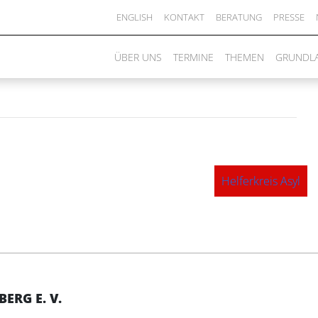
 GLOBAL
ENGLISH
KONTAKT
BERATUNG
PRESSE
ÜBER UNS
TERMINE
THEMEN
GRUNDL
Helferkreis Asyl
RG E. V.