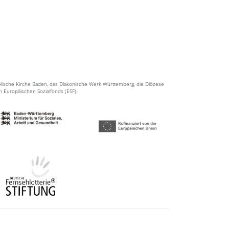
elische Kirche Baden, das Diakonische Werk Württemberg, die Diözese
en Europäischen Sozialfonds (ESF).