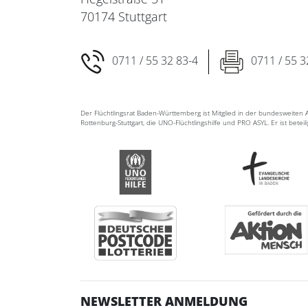
70174 Stuttgart
0711 / 55 32 83-4
0711 / 55 3
Der Flüchtlingsrat Baden-Württemberg ist Mitglied in der bundesweite
Rottenburg-Stuttgart, die UNO-Flüchtlingshilfe und PRO ASYL. Er ist betei
NEWSLETTER ANMELDUNG