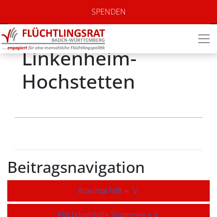
Arbeitskreis
SPENDEN
Integration
Linkenheim-
Hochstetten
Beitragsnavigation
Kraichtal hilft e. V.
Flüchtlingshilfe Stutensee e.V.