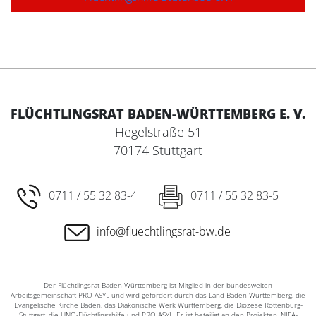
FLÜCHTLINGSRAT BADEN-WÜRTTEMBERG E. V.
Hegelstraße 51
70174 Stuttgart
0711 / 55 32 83-4
0711 / 55 32 83-5
info@fluechtlingsrat-bw.de
Der Flüchtlingsrat Baden-Württemberg ist Mitglied in der bundesweiten
Arbeitsgemeinschaft PRO ASYL und wird gefördert durch das Land Baden-Württemberg, die
Evangelische Kirche Baden, das Diakonische Werk Württemberg, die Diözese Rottenburg-
Stuttgart, die UNO-Flüchtlingshilfe und PRO ASYL. Er ist beteiligt an den Projekten ‚NIFA-