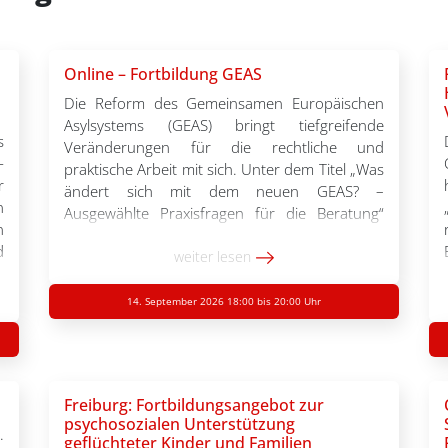
Online – Fortbildung GEAS
Die Reform des Gemeinsamen Europäischen
Asylsystems (GEAS) bringt tiefgreifende
s
Veränderungen für die rechtliche und
-
praktische Arbeit mit sich. Unter dem Titel „Was
r
ändert sich mit dem neuen GEAS? –
n
Ausgewählte Praxisfragen für die Beratung“
n
lädt Sie der Flüchtlingsrat Baden-Württemberg
d
herzlich zu einer Online-Fortbildung am
weiter lesen
u
Montag, den 14.09.2026, von 18:00 bis 20:00
n
Uhr ein. Gemeinsam mit […]
14. September 2026 18:00 bis 20:00 Uhr
n
e
n
t
Freiburg: Fortbildungsangebot zur
r
psychosozialen Unterstützung
geflüchteter Kinder und Familien