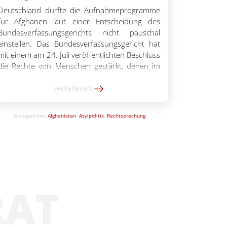
Deutschland durfte die Aufnahmeprogramme
für Afghanen laut einer Entscheidung des
Bundesverfassungsgerichts nicht pauschal
einstellen. Das Bundesverfassungsgericht hat
mit einem am 24. Juli veröffentlichten Beschluss
die Rechte von Menschen gestärkt, denen im
Rahmen eines Aufnahmeprogramms für
Afghanistan eine Aufnahme in Deutschland in
weiterlesen
Aussicht gestellt worden war. Geklagt hatte
eine Afghanin gemeinsam mit ihren beiden
Schlagwörter:
Afghanistan
,
Asylpolitik
,
Rechtsprechung
minderjährigen Söhnen. […]
RAT