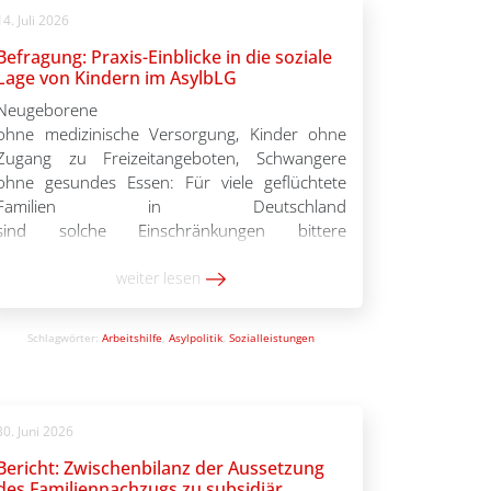
14. Juli 2026
Befragung: Praxis-Einblicke in die soziale
Lage von Kindern im AsylbLG
Neugeborene
ohne medizinische Versorgung, Kinder ohne
Zugang zu Freizeitangeboten, Schwangere
ohne gesundes Essen: Für viele geflüchtete
Familien in Deutschland
sind solche Einschränkungen bittere
Realität. Das zeigt eine bundesweite Befragung
des Paritätischen Gesamtverbands und
weiter lesen
der Kinderrechtsorganisation Save the
Children unter Mitarbeitenden von
Schlagwörter:
Arbeitshilfe
,
Asylpolitik
,
Sozialleistungen
Beratungsstellen, Kitas und Unterkünften
mit Geflüchteten. Die Fachkräfte schlagen
Alarm: 87 Prozent sehen die Teilhabe der
Kinder eingeschränkt; 74 Prozent halten die
30. Juni 2026
Gesundheitsversorgung für
Bericht: Zwischenbilanz der Aussetzung
unzureichend; über
des Familiennachzugs zu subsidiär