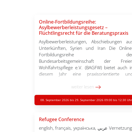
Online-Fortbildungsreihe:
Asylbewerberleistungsgesetz –
Flüchtlingsrecht für die Beratungspraxis
Asylbewerberleistungen, Abschiebungen au
Unterkünften, Syrien und Iran Die Online
Fortbildungsreihe de
Bundesarbeitsgemeinschaft der Freie
Wohlfahrtspflege e.V. (BAGFW) bietet auch i
diesem Jahr eine praxisorientierte un
vertiefende Auseinandersetzung z
ausgewählten Themen. Fachexpert:inne
weiter lesen
vermitteln fundiertes Wissen zu aktuelle
rechtlichen Entwicklungen. Di
08. September 2026 bis 29. September 2026 09:00 bis 12:30 Uhr
Fortbildungsreihe richtet sich an Berater:inne
mit rechtlichen Vorkenntnissen und biete
Refugee Conference
neben inhaltlichen Impulsen auch Raum fü
Fragen […]
english, français, українська, عربي Vernetzung.