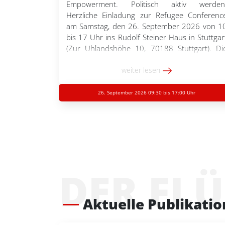
Empowerment. Politisch aktiv werden
Herzliche Einladung zur Refugee Conferenc
am Samstag, den 26. September 2026 von 1
bis 17 Uhr ins Rudolf Steiner Haus in Stuttgar
(Zur Uhlandshöhe 10, 70188 Stuttgart). Di
Veranstaltung richtet sich an Geflüchtete. Si
soll einen Raum für Informationsaustausch
weiter lesen
Empowerment und Vernetzung schaffen
Gemeinsam kann auf […]
26. September 2026 09:30 bis 17:00 Uhr
DER FL
Aktuelle Publikati