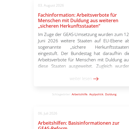
03. August 2026
Fachinformation: Arbeitsverbote für
Menschen mit Duldung aus weiteren
„sicheren Herkunftsstaaten“
Im Zuge der GEAS-Umsetzung wurden zum 12
Juni 2026 weitere Staaten auf EU-Ebene al
sogenannte „sichere Herkunftsstaaten
eingestuft. Der Bundestag hat daraufhin di
Arbeitsverbote für Menschen mit Duldung au
diese Staaten ausgeweitet. Zugleich wurde
Übergangsregelungen beschlossen, durch di
bestimmte Personen von dem Arbeitsverbo
weiter lesen
ausgenommen sind. Da die Änderunge
kurzfristig und in verschiedene
Schlagwörter:
Arbeitshilfe
,
Asylpolitik
,
Duldung
Gesetzespaketen beschlossen wurden, […]
06. Juli 2026
Arbeitshilfen: Basisinformationen zur
GEAS-Reform