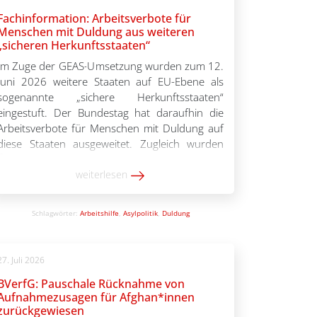
Fachinformation: Arbeitsverbote für
Menschen mit Duldung aus weiteren
„sicheren Herkunftsstaaten“
Im Zuge der GEAS-Umsetzung wurden zum 12.
Juni 2026 weitere Staaten auf EU-Ebene als
sogenannte „sichere Herkunftsstaaten“
eingestuft. Der Bundestag hat daraufhin die
Arbeitsverbote für Menschen mit Duldung auf
diese Staaten ausgeweitet. Zugleich wurden
Übergangsregelungen beschlossen, durch die
bestimmte Personen von dem Arbeitsverbot
weiterlesen
ausgenommen sind. Da die Änderungen
kurzfristig und in verschiedenen
Schlagwörter:
Arbeitshilfe
,
Asylpolitik
,
Duldung
Gesetzespaketen beschlossen wurden, […]
27. Juli 2026
BVerfG: Pauschale Rücknahme von
Aufnahmezusagen für Afghan*innen
zurückgewiesen