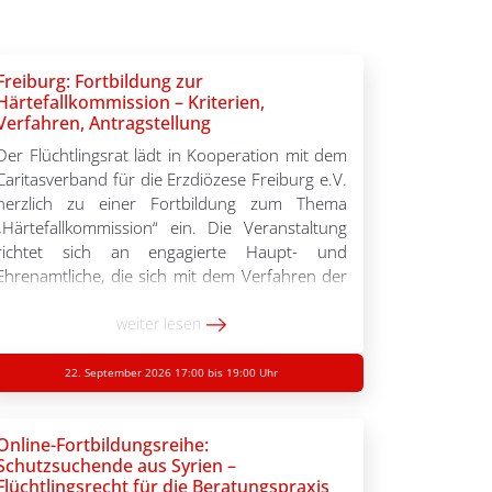
Freiburg: Fortbildung zur
Härtefallkommission – Kriterien,
Verfahren, Antragstellung
Der Flüchtlingsrat lädt in Kooperation mit dem
Caritasverband für die Erzdiözese Freiburg e.V.
herzlich zu einer Fortbildung zum Thema
„Härtefallkommission“ ein. Die Veranstaltung
richtet sich an engagierte Haupt- und
Ehrenamtliche, die sich mit dem Verfahren der
Härtefallkommission vertraut machen oder ihre
Kenntnisse dazu vertiefen möchten. Im
weiter lesen
Mittelpunkt stehen praxisnahe Informationen
und zentrale Fragestellungen, die für […]
22. September 2026 17:00 bis 19:00 Uhr
Online-Fortbildungsreihe:
Schutzsuchende aus Syrien –
Flüchtlingsrecht für die Beratungspraxis