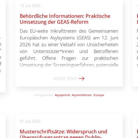
15. Juli 2026
Behördliche Informationen: Praktische
Umsetzung der GEAS-Reform
Das EU-weite Inkrafttreten des Gemeinsamen
.
Europäischen Asylsystems (GEAS) am 12. Juni
s
2026 hat zu einer Vielzahl von Unsicherheiten
“
von Unterstützer*innen und Betroffenen
e
geführt. Offene Fragen zur praktischen
f
Umsetzung der Screeningverfahren, potenzielle
n
Einschränkungen der Bewegungsfreiheit oder
e
der Ablauf von Überstellungen in andere
weiter lesen
t
Staaten („Dublin 2.0“) erschweren die Arbeit
n
von Ehren- und Hauptamtlichen bundesweit.
Schlagwörter:
Asylpolitik
,
Asylverfahren
,
Europa
n
Während viele Ungewissheiten […]
01. Juli 2026
Musterschriftsätze: Widerspruch und
Überprüfungsantrag gegen Dublin-