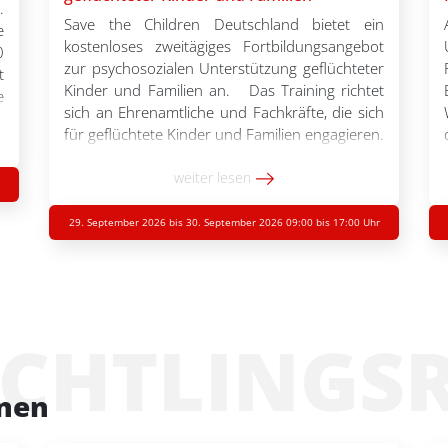
.
Save the Children Deutschland bietet ein
e
kostenloses zweitägiges Fortbildungsangebot
0
zur psychosozialen Unterstützung geflüchteter
t
Kinder und Familien an. Das Training richtet
e
sich an Ehrenamtliche und Fachkräfte, die sich
e
für geflüchtete Kinder und Familien engagieren.
,
Folgende Themen sind Teil des Trainings:
.
Psychologische erste
weiter lesen
Hilfe, traumasensible Arbeit und
Selbstfürsorge. Im Flyer finden Sie weitere
29. September 2026 bis 30. September 2026 09:00 bis 17:00 Uhr
Informationen zu den Themen des Trainings.
[…]
ÜCHTLINGS
onen