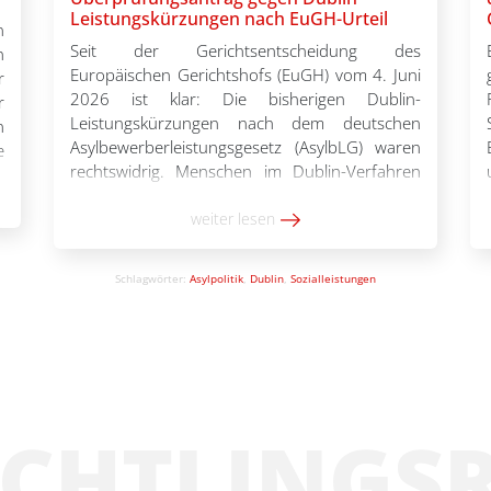
Leistungskürzungen nach EuGH-Urteil
n
Seit der Gerichtsentscheidung des
h
Europäischen Gerichtshofs (EuGH) vom 4. Juni
r
2026 ist klar: Die bisherigen Dublin-
r
Leistungskürzungen nach dem deutschen
n
Asylbewerberleistungsgesetz (AsylbLG) waren
e
rechtswidrig. Menschen im Dublin-Verfahren
e
wurden jahrelang Leistungen ausgezahlt, die zu
m
gering waren, um einen angemessenen
weiter lesen
-
Lebensstandard zu gewährleisten. Ehemals
n
Betroffene können hiergegen nun mithilfe der
Schlagwörter:
Asylpolitik
,
Dublin
,
Sozialleistungen
von Pro Asyl entwickelten Musterschriftsätze
vorgehen. Bei Bescheiden […]
ÜCHTLINGS