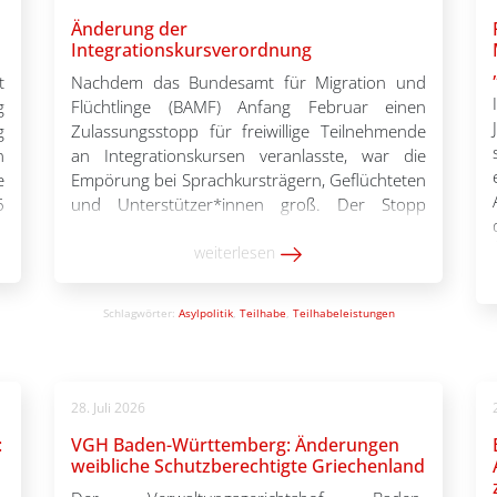
Änderung der
Integrationskursverordnung
t
Nachdem das Bundesamt für Migration und
g
Flüchtlinge (BAMF) Anfang Februar einen
g
Zulassungsstopp für freiwillige Teilnehmende
n
an Integrationskursen veranlasste, war die
e
Empörung bei Sprachkursträgern, Geflüchteten
6
und Unterstützer*innen groß. Der Stopp
s
schnitt wissentlich in die Teilhabemöglichkeiten
h
geflüchteter Menschen ein und führte zu
weiterlesen
Streichungen und Finanzierungsproblemen auf
Seiten der Träger. In Reaktion auf den Protest
Schlagwörter:
Asylpolitik
,
Teilhabe
,
Teilhabeleistungen
lockerte die Koalition […]
28. Juli 2026
:
VGH Baden-Württemberg: Änderungen
weibliche Schutzberechtigte Griechenland