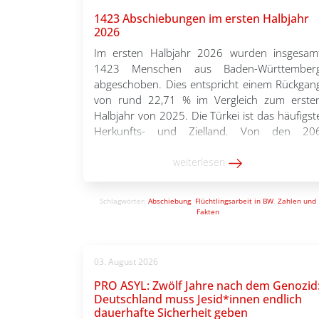
1423 Abschiebungen im ersten Halbjahr
2026
Im ersten Halbjahr 2026 wurden insgesam
1423 Menschen aus Baden-Württember
abgeschoben. Dies entspricht einem Rückgan
von rund 22,71 % im Vergleich zum erste
Halbjahr von 2025. Die Türkei ist das häufigst
Herkunfts- und Zielland. Von den 20
Menschen aus der Türkei wurden 141 in da
Land abgeschoben. Die Differenz erklärt sic
weiterlesen
damit, dass die verbliebenen […]
Schlagwörter:
Abschiebung
,
Flüchtlingsarbeit in BW
,
Zahlen und
Fakten
03. August 2026
PRO ASYL: Zwölf Jahre nach dem Genozid
Deutschland muss Jesid*innen endlich
dauerhafte Sicherheit geben