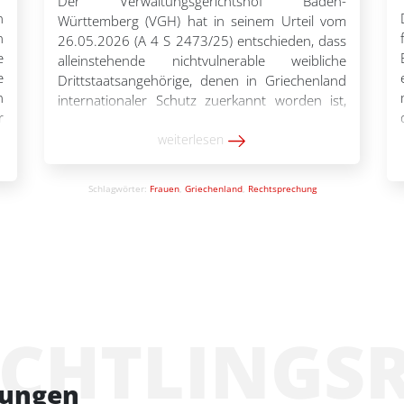
Der Verwaltungsgerichtshof Baden-
n
Württemberg (VGH) hat in seinem Urteil vom
n
26.05.2026 (A 4 S 2473/25) entschieden, dass
e
alleinstehende nichtvulnerable weibliche
e
Drittstaatsangehörige, denen in Griechenland
n
internationaler Schutz zuerkannt worden ist,
r
bei Rückkehr in das Land nicht pauschal in eine
n
Lage extremer materieller Not geraten.
weiterlesen
h
„Nichtvulnerable alleinstehende weibliche
e
Drittstaatsangehörige, denen in Griechenland
Schlagwörter:
Frauen
,
Griechenland
,
Rechtsprechung
internationaler Schutz zuerkannt worden ist,
werden […]
ÜCHTLINGS
tungen