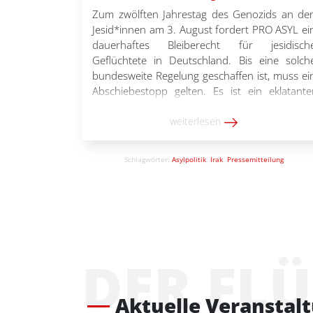
Zum zwölften Jahrestag des Genozids an de
Jesid*innen am 3. August fordert PRO ASYL ei
dauerhaftes Bleiberecht für jesidisch
Geflüchtete in Deutschland. Bis eine solch
bundesweite Regelung geschaffen ist, muss ei
Abschiebestopp gelten. Es ist ein eklatante
Widerspruch, den Völkermord an de
Jesid*innen anzuerkennen und zugleic
weiterlesen
Überlebende des Genozids sowie Angehörig
der verfolgten Gemeinschaft mit […]
Schlagwörter:
Asylpolitik
,
Irak
,
Pressemitteilung
DER FL
Aktuelle Veranstal