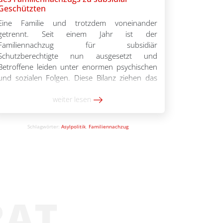
70 Prozent sagen, eine gesunde Ernährung der
Geschützten
Kinder sei nicht möglich. Die Bezahlkarte
Eine Familie und trotzdem voneinander
erweist sich in der […]
getrennt. Seit einem Jahr ist der
Familiennachzug für subsidiär
Schutzberechtigte nun ausgesetzt und
Betroffene leiden unter enormen psychischen
und sozialen Folgen. Diese Bilanz ziehen das
International Refugee Assistance Projekt (IRAP)
und der Deutsche Caritasverband in ihrem
weiter lesen
Bericht „Familien leben ausgesetzt:
Zwischenbilanz nach einem Jahr Aussetzung
Schlagwörter:
Asylpolitik
,
Familiennachzug
des Familiennachzugs für subsidiär
Schutzberechtigte“. […]
RAT