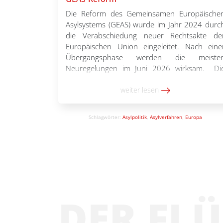
Die Reform des Gemeinsamen Europäische
Asylsystems (GEAS) wurde im Jahr 2024 durc
die Verabschiedung neuer Rechtsakte de
Europäischen Union eingeleitet. Nach eine
Übergangsphase werden die meiste
Neuregelungen im Juni 2026 wirksam. Di
Basisinformationen sollen einen Einstieg in di
wichtigsten Elemente der GEAS-Refor
weiter lesen
ermöglichen. Sie basieren auf der Online
Schulungsreihe zur GEAS-Reform, die im erste
Schlagwörter:
Asylpolitik
,
Asylverfahren
,
Europa
Halbjahr 2026 […]
DER FL