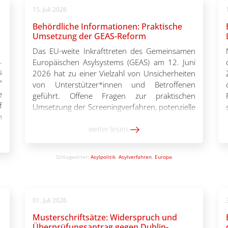
15. Juli 2026
Behördliche Informationen: Praktische
Umsetzung der GEAS-Reform
Das EU-weite Inkrafttreten des Gemeinsamen
.
Europäischen Asylsystems (GEAS) am 12. Juni
s
2026 hat zu einer Vielzahl von Unsicherheiten
“
von Unterstützer*innen und Betroffenen
e
geführt. Offene Fragen zur praktischen
f
Umsetzung der Screeningverfahren, potenzielle
n
Einschränkungen der Bewegungsfreiheit oder
e
der Ablauf von Überstellungen in andere
weiter lesen
t
Staaten („Dublin 2.0“) erschweren die Arbeit
n
von Ehren- und Hauptamtlichen bundesweit.
Schlagwörter:
Asylpolitik
,
Asylverfahren
,
Europa
n
Während viele Ungewissheiten […]
01. Juli 2026
Musterschriftsätze: Widerspruch und
Überprüfungsantrag gegen Dublin-