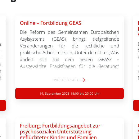
Online – Fortbildung GEAS
Die Reform des Gemeinsamen Europäischen
Asylsystems (GEAS) bringt tiefgreifende
s
Veränderungen für die rechtliche und
-
praktische Arbeit mit sich. Unter dem Titel „Was
r
ändert sich mit dem neuen GEAS? –
n
Ausgewählte Praxisfragen für die Beratung“
n
lädt Sie der Flüchtlingsrat Baden-Württemberg
d
herzlich zu einer Online-Fortbildung am
weiter lesen
u
Montag, den 14.09.2026, von 18:00 bis 20:00
n
Uhr ein. Gemeinsam mit […]
14. September 2026 18:00 bis 20:00 Uhr
n
e
n
t
Freiburg: Fortbildungsangebot zur
r
psychosozialen Unterstützung
geflüchteter Kinder und Familien