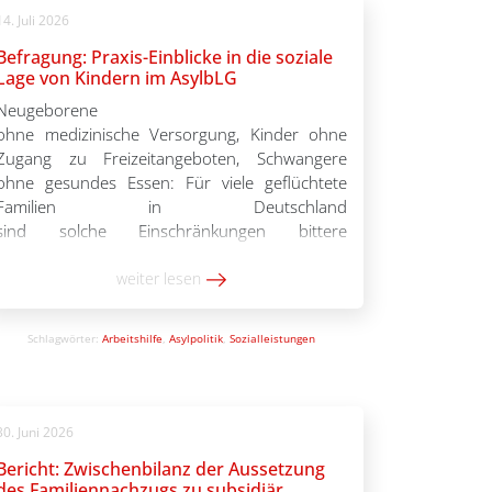
14. Juli 2026
Befragung: Praxis-Einblicke in die soziale
Lage von Kindern im AsylbLG
Neugeborene
ohne medizinische Versorgung, Kinder ohne
Zugang zu Freizeitangeboten, Schwangere
ohne gesundes Essen: Für viele geflüchtete
Familien in Deutschland
sind solche Einschränkungen bittere
Realität. Das zeigt eine bundesweite Befragung
des Paritätischen Gesamtverbands und
weiter lesen
der Kinderrechtsorganisation Save the
Children unter Mitarbeitenden von
Schlagwörter:
Arbeitshilfe
,
Asylpolitik
,
Sozialleistungen
Beratungsstellen, Kitas und Unterkünften
mit Geflüchteten. Die Fachkräfte schlagen
Alarm: 87 Prozent sehen die Teilhabe der
Kinder eingeschränkt; 74 Prozent halten die
30. Juni 2026
Gesundheitsversorgung für
Bericht: Zwischenbilanz der Aussetzung
unzureichend; über
des Familiennachzugs zu subsidiär