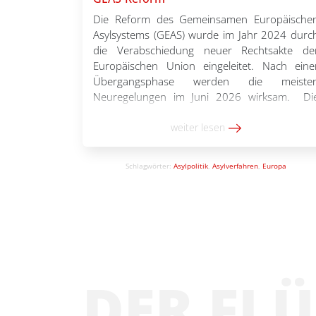
Die Reform des Gemeinsamen Europäische
Asylsystems (GEAS) wurde im Jahr 2024 durc
die Verabschiedung neuer Rechtsakte de
Europäischen Union eingeleitet. Nach eine
Übergangsphase werden die meiste
Neuregelungen im Juni 2026 wirksam. Di
Basisinformationen sollen einen Einstieg in di
wichtigsten Elemente der GEAS-Refor
weiter lesen
ermöglichen. Sie basieren auf der Online
Schulungsreihe zur GEAS-Reform, die im erste
Schlagwörter:
Asylpolitik
,
Asylverfahren
,
Europa
Halbjahr 2026 […]
DER FL