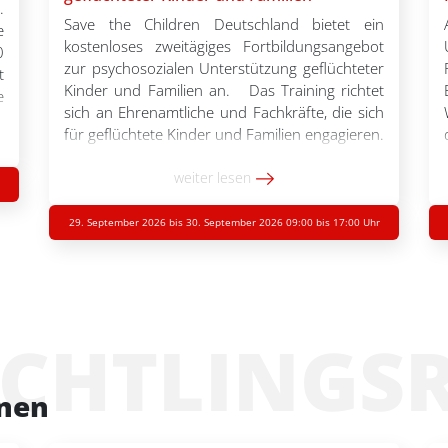
.
Save the Children Deutschland bietet ein
e
kostenloses zweitägiges Fortbildungsangebot
0
zur psychosozialen Unterstützung geflüchteter
t
Kinder und Familien an. Das Training richtet
e
sich an Ehrenamtliche und Fachkräfte, die sich
e
für geflüchtete Kinder und Familien engagieren.
,
Folgende Themen sind Teil des Trainings:
.
Psychologische erste
weiter lesen
Hilfe, traumasensible Arbeit und
Selbstfürsorge. Im Flyer finden Sie weitere
29. September 2026 bis 30. September 2026 09:00 bis 17:00 Uhr
Informationen zu den Themen des Trainings.
[…]
ÜCHTLINGS
onen