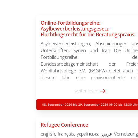
Online-Fortbildungsreihe:
Asylbewerberleistungsgesetz –
Flüchtlingsrecht für die Beratungspraxis
Asylbewerberleistungen, Abschiebungen au
Unterkünften, Syrien und Iran Die Online
Fortbildungsreihe de
Bundesarbeitsgemeinschaft der Freie
Wohlfahrtspflege e.V. (BAGFW) bietet auch i
diesem Jahr eine praxisorientierte un
vertiefende Auseinandersetzung z
ausgewählten Themen. Fachexpert:inne
weiter lesen
vermitteln fundiertes Wissen zu aktuelle
rechtlichen Entwicklungen. Di
08. September 2026 bis 29. September 2026 09:00 bis 12:30 Uhr
Fortbildungsreihe richtet sich an Berater:inne
mit rechtlichen Vorkenntnissen und biete
Refugee Conference
neben inhaltlichen Impulsen auch Raum fü
Fragen […]
english, français, українська, عربي Vernetzung.