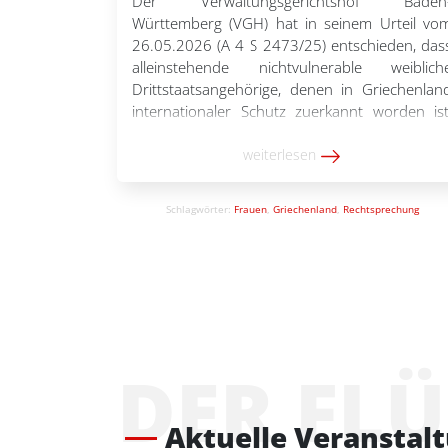
Der Verwaltungsgerichtshof Baden
Württemberg (VGH) hat in seinem Urteil vo
26.05.2026 (A 4 S 2473/25) entschieden, das
alleinstehende nichtvulnerable weiblich
Drittstaatsangehörige, denen in Griechenlan
internationaler Schutz zuerkannt worden ist
bei Rückkehr in das Land nicht pauschal in ein
Lage extremer materieller Not geraten
weiterlesen
„Nichtvulnerable alleinstehende weiblich
Drittstaatsangehörige, denen in Griechenlan
Schlagwörter:
Frauen
,
Griechenland
,
Rechtsprechung
internationaler Schutz zuerkannt worden ist
werden […]
DER FL
Aktuelle Veranstal