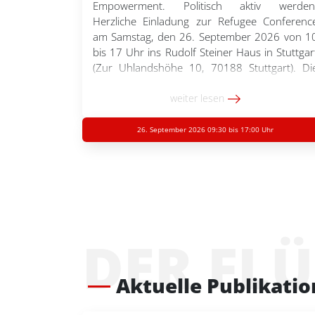
Empowerment. Politisch aktiv werden
Herzliche Einladung zur Refugee Conferenc
am Samstag, den 26. September 2026 von 1
bis 17 Uhr ins Rudolf Steiner Haus in Stuttgar
(Zur Uhlandshöhe 10, 70188 Stuttgart). Di
Veranstaltung richtet sich an Geflüchtete. Si
soll einen Raum für Informationsaustausch
weiter lesen
Empowerment und Vernetzung schaffen
Gemeinsam kann auf […]
26. September 2026 09:30 bis 17:00 Uhr
DER FL
Aktuelle Publikati