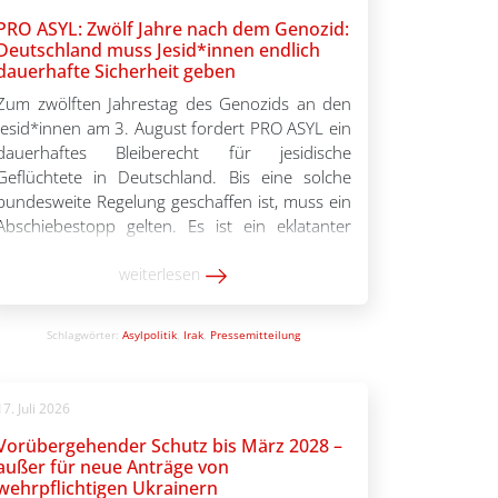
PRO ASYL: Zwölf Jahre nach dem Genozid:
Deutschland muss Jesid*innen endlich
dauerhafte Sicherheit geben
Zum zwölften Jahrestag des Genozids an den
Jesid*innen am 3. August fordert PRO ASYL ein
dauerhaftes Bleiberecht für jesidische
Geflüchtete in Deutschland. Bis eine solche
bundesweite Regelung geschaffen ist, muss ein
Abschiebestopp gelten. Es ist ein eklatanter
Widerspruch, den Völkermord an den
Jesid*innen anzuerkennen und zugleich
weiterlesen
Überlebende des Genozids sowie Angehörige
der verfolgten Gemeinschaft mit […]
Schlagwörter:
Asylpolitik
,
Irak
,
Pressemitteilung
17. Juli 2026
Vorübergehender Schutz bis März 2028 –
außer für neue Anträge von
wehrpflichtigen Ukrainern