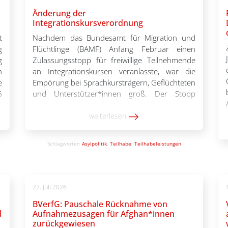
Änderung der
Integrationskursverordnung
t
Nachdem das Bundesamt für Migration und
g
Flüchtlinge (BAMF) Anfang Februar einen
g
Zulassungsstopp für freiwillige Teilnehmende
n
an Integrationskursen veranlasste, war die
e
Empörung bei Sprachkursträgern, Geflüchteten
6
und Unterstützer*innen groß. Der Stopp
s
schnitt wissentlich in die Teilhabemöglichkeiten
h
geflüchteter Menschen ein und führte zu
weiterlesen
Streichungen und Finanzierungsproblemen auf
Seiten der Träger. In Reaktion auf den Protest
Schlagwörter:
Asylpolitik
,
Teilhabe
,
Teilhabeleistungen
lockerte die Koalition […]
27. Juli 2026
BVerfG: Pauschale Rücknahme von
d
Aufnahmezusagen für Afghan*innen
zurückgewiesen