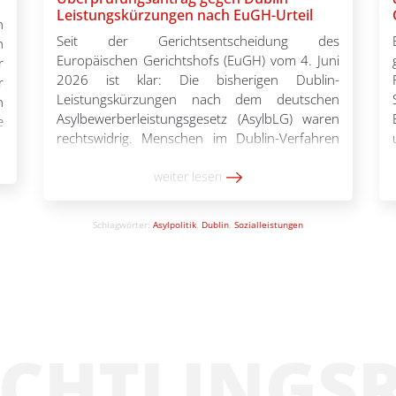
Leistungskürzungen nach EuGH-Urteil
n
Seit der Gerichtsentscheidung des
h
Europäischen Gerichtshofs (EuGH) vom 4. Juni
r
2026 ist klar: Die bisherigen Dublin-
r
Leistungskürzungen nach dem deutschen
n
Asylbewerberleistungsgesetz (AsylbLG) waren
e
rechtswidrig. Menschen im Dublin-Verfahren
e
wurden jahrelang Leistungen ausgezahlt, die zu
m
gering waren, um einen angemessenen
weiter lesen
-
Lebensstandard zu gewährleisten. Ehemals
n
Betroffene können hiergegen nun mithilfe der
Schlagwörter:
Asylpolitik
,
Dublin
,
Sozialleistungen
von Pro Asyl entwickelten Musterschriftsätze
vorgehen. Bei Bescheiden […]
ÜCHTLINGS