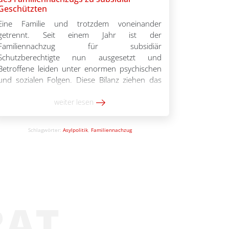
70 Prozent sagen, eine gesunde Ernährung der
Geschützten
Kinder sei nicht möglich. Die Bezahlkarte
Eine Familie und trotzdem voneinander
erweist sich in der […]
getrennt. Seit einem Jahr ist der
Familiennachzug für subsidiär
Schutzberechtigte nun ausgesetzt und
Betroffene leiden unter enormen psychischen
und sozialen Folgen. Diese Bilanz ziehen das
International Refugee Assistance Projekt (IRAP)
und der Deutsche Caritasverband in ihrem
weiter lesen
Bericht „Familien leben ausgesetzt:
Zwischenbilanz nach einem Jahr Aussetzung
Schlagwörter:
Asylpolitik
,
Familiennachzug
des Familiennachzugs für subsidiär
Schutzberechtigte“. […]
RAT