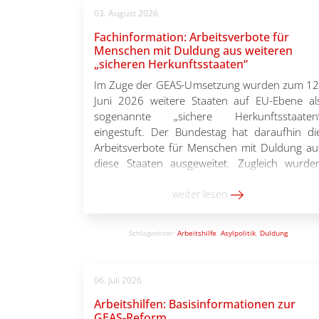
03. August 2026
Fachinformation: Arbeitsverbote für
Menschen mit Duldung aus weiteren
„sicheren Herkunftsstaaten“
Im Zuge der GEAS-Umsetzung wurden zum 12
Juni 2026 weitere Staaten auf EU-Ebene al
sogenannte „sichere Herkunftsstaaten
eingestuft. Der Bundestag hat daraufhin di
Arbeitsverbote für Menschen mit Duldung au
diese Staaten ausgeweitet. Zugleich wurde
Übergangsregelungen beschlossen, durch di
bestimmte Personen von dem Arbeitsverbo
weiter lesen
ausgenommen sind. Da die Änderunge
kurzfristig und in verschiedene
Schlagwörter:
Arbeitshilfe
,
Asylpolitik
,
Duldung
Gesetzespaketen beschlossen wurden, […]
06. Juli 2026
Arbeitshilfen: Basisinformationen zur
GEAS-Reform