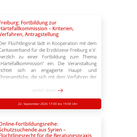
Freiburg: Fortbildung zur
Härtefallkommission – Kriterien,
Verfahren, Antragstellung
Der Flüchtlingsrat lädt in Kooperation mit dem
Caritasverband für die Erzdiözese Freiburg e.V.
herzlich zu einer Fortbildung zum Thema
„Härtefallkommission“ ein. Die Veranstaltung
richtet sich an engagierte Haupt- und
Ehrenamtliche, die sich mit dem Verfahren der
Härtefallkommission vertraut machen oder ihre
Kenntnisse dazu vertiefen möchten. Im
weiter lesen
Mittelpunkt stehen praxisnahe Informationen
und zentrale Fragestellungen, die für […]
22. September 2026 17:00 bis 19:00 Uhr
Online-Fortbildungsreihe:
Schutzsuchende aus Syrien –
Flüchtlingsrecht für die Beratungspraxis