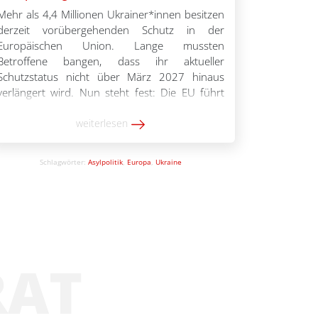
Mehr als 4,4 Millionen Ukrainer*innen besitzen
derzeit vorübergehenden Schutz in der
Europäischen Union. Lange mussten
Betroffene bangen, dass ihr aktueller
Schutzstatus nicht über März 2027 hinaus
verlängert wird. Nun steht fest: Die EU führt
den vorübergehenden Schutz für Menschen
aus der Ukraine bis März 2028 fort. Doch das
weiterlesen
gilt nicht für alle. Wehrpflichtige Männer im […]
Schlagwörter:
Asylpolitik
,
Europa
,
Ukraine
RAT