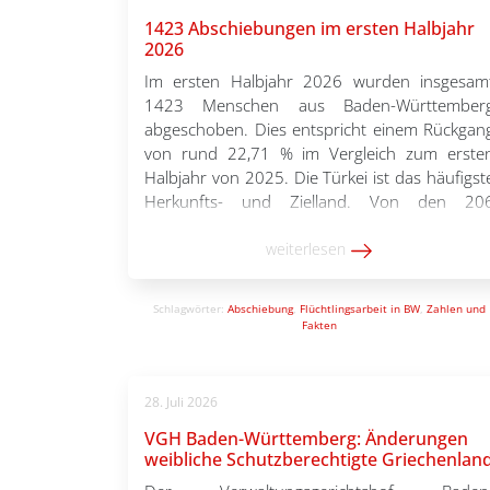
1423 Abschiebungen im ersten Halbjahr
2026
Im ersten Halbjahr 2026 wurden insgesam
1423 Menschen aus Baden-Württember
abgeschoben. Dies entspricht einem Rückgan
von rund 22,71 % im Vergleich zum erste
Halbjahr von 2025. Die Türkei ist das häufigst
Herkunfts- und Zielland. Von den 20
Menschen aus der Türkei wurden 141 in da
Land abgeschoben. Die Differenz erklärt sic
weiterlesen
damit, dass die verbliebenen […]
Schlagwörter:
Abschiebung
,
Flüchtlingsarbeit in BW
,
Zahlen und
Fakten
28. Juli 2026
VGH Baden-Württemberg: Änderungen
weibliche Schutzberechtigte Griechenlan