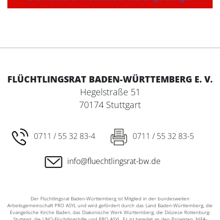
FLÜCHTLINGSRAT BADEN-WÜRTTEMBERG E. V.
Hegelstraße 51
70174 Stuttgart
0711 / 55 32 83-4
0711 / 55 32 83-5
info@fluechtlingsrat-bw.de
Der Flüchtlingsrat Baden-Württemberg ist Mitglied in der bundesweiten
Arbeitsgemeinschaft PRO ASYL und wird gefördert durch das Land Baden-Württemberg, die
Evangelische Kirche Baden, das Diakonische Werk Württemberg, die Diözese Rottenburg-
Stuttgart, die UNO-Flüchtlingshilfe und PRO ASYL. Er ist beteiligt an den Projekten ‚NIFA-