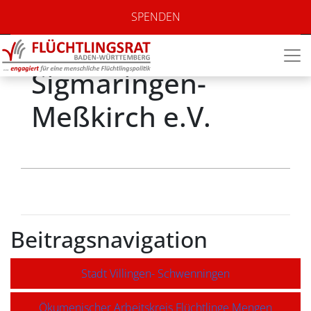
Caritasverband für
SPENDEN
das Dekanat
Sigmaringen-
Meßkirch e.V.
Beitragsnavigation
Stadt Villingen- Schwenningen
Ökumenischer Arbeitskreis Flüchtlinge Mengen