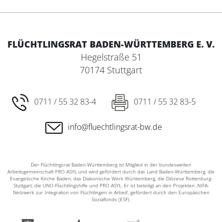
FLÜCHTLINGSRAT BADEN-WÜRTTEMBERG E. V.
Hegelstraße 51
70174 Stuttgart
0711 / 55 32 83-4
0711 / 55 32 83-5
info@fluechtlingsrat-bw.de
Der Flüchtlingsrat Baden-Württemberg ist Mitglied in der bundesweiten
Arbeitsgemeinschaft PRO ASYL und wird gefördert durch das Land Baden-Württemberg, die
Evangelische Kirche Baden, das Diakonische Werk Württemberg, die Diözese Rottenburg-
Stuttgart, die UNO-Flüchtlingshilfe und PRO ASYL. Er ist beteiligt an den Projekten ‚NIFA-
Netzwerk zur Integration von Flüchtlingen in Arbeit‘, gefördert durch den Europäischen
Sozialfonds (ESF).