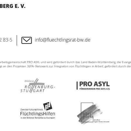
RG E. V.
2 83-5
info@fluechtlingsrat-bw.de
n Arbeitsgemeinschaft PRO ASYL und wird gefördert durch das Land Baden-Württemberg, die Evang
ligt an den Projekten ‚NIFA- Netzwerk zur Integration von Flüchtlingen in Arbeit‘, gefördert durch d