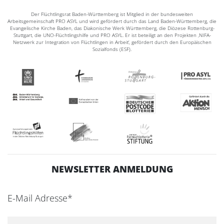
Der Flüchtlingsrat Baden-Württemberg ist Mitglied in der bundesweiten
Arbeitsgemeinschaft PRO ASYL und wird gefördert durch das Land Baden-Württemberg, die
Evangelische Kirche Baden, das Diakonische Werk Württemberg, die Diözese Rottenburg-
Stuttgart, die UNO-Flüchtlingshilfe und PRO ASYL. Er ist beteiligt an den Projekten ‚NIFA-
Netzwerk zur Integration von Flüchtlingen in Arbeit‘, gefördert durch den Europäischen
Sozialfonds (ESF).
NEWSLETTER ANMELDUNG
E-Mail Adresse*