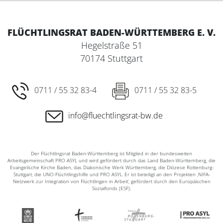
FLÜCHTLINGSRAT BADEN-WÜRTTEMBERG E. V.
Hegelstraße 51
70174 Stuttgart
0711 / 55 32 83-4
0711 / 55 32 83-5
info@fluechtlingsrat-bw.de
Der Flüchtlingsrat Baden-Württemberg ist Mitglied in der bundesweiten
Arbeitsgemeinschaft PRO ASYL und wird gefördert durch das Land Baden-Württemberg, die
Evangelische Kirche Baden, das Diakonische Werk Württemberg, die Diözese Rottenburg-
Stuttgart, die UNO-Flüchtlingshilfe und PRO ASYL. Er ist beteiligt an den Projekten ‚NIFA-
Netzwerk zur Integration von Flüchtlingen in Arbeit‘, gefördert durch den Europäischen
Sozialfonds (ESF).