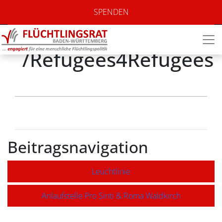
Flüchtlinge für
SPENDEN
Flüchtlinge e.V.
/Refugees4Refugees
Beitragsnavigation
Leuchtlinie
Anlaufstelle Pro Sinti & Roma Waldkirch