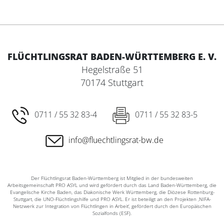
FLÜCHTLINGSRAT BADEN-WÜRTTEMBERG E. V.
Hegelstraße 51
70174 Stuttgart
0711 / 55 32 83-4
0711 / 55 32 83-5
info@fluechtlingsrat-bw.de
Der Flüchtlingsrat Baden-Württemberg ist Mitglied in der bundesweiten
Arbeitsgemeinschaft PRO ASYL und wird gefördert durch das Land Baden-Württemberg, die
Evangelische Kirche Baden, das Diakonische Werk Württemberg, die Diözese Rottenburg-
Stuttgart, die UNO-Flüchtlingshilfe und PRO ASYL. Er ist beteiligt an den Projekten ‚NIFA-
Netzwerk zur Integration von Flüchtlingen in Arbeit‘, gefördert durch den Europäischen
Sozialfonds (ESF).