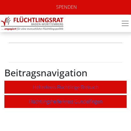
Flüchtlingshelferkrei
SPENDEN
Eschbach
Beitragsnavigation
Helferkreis Flüchtlinge Breisach
Flüchtlingshelferkreis Gundelfingen