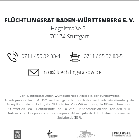
FLÜCHTLINGSRAT BADEN-WÜRTTEMBERG E. V.
Hegelstraße 51
70174 Stuttgart
0711 / 55 32 83-4
0711 / 55 32 83-5
info@fluechtlingsrat-bw.de
Der Flüchtlingsrat Baden-Württemberg ist Mitglied in der bundesweiten
Arbeitsgemeinschaft PRO ASYL und wird gefördert durch das Land Baden-Württemberg, die
Evangelische Kirche Baden, das Diakonische Werk Württemberg, die Diözese Rottenburg-
Stuttgart, die UNO-Flüchtlingshilfe und PRO ASYL. Er ist beteiligt an den Projekten ‚NIFA-
Netzwerk zur Integration von Flüchtlingen in Arbeit‘, gefördert durch den Europäischen
Sozialfonds (ESF).