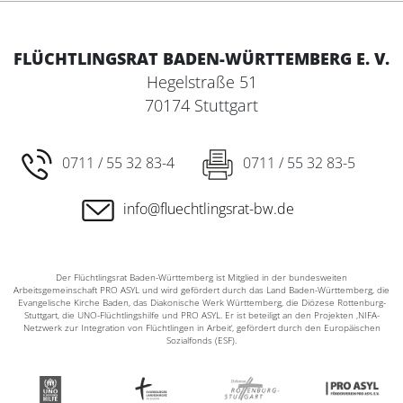
FLÜCHTLINGSRAT BADEN-WÜRTTEMBERG E. V.
Hegelstraße 51
70174 Stuttgart
0711 / 55 32 83-4
0711 / 55 32 83-5
info@fluechtlingsrat-bw.de
Der Flüchtlingsrat Baden-Württemberg ist Mitglied in der bundesweiten
Arbeitsgemeinschaft PRO ASYL und wird gefördert durch das Land Baden-Württemberg, die
Evangelische Kirche Baden, das Diakonische Werk Württemberg, die Diözese Rottenburg-
Stuttgart, die UNO-Flüchtlingshilfe und PRO ASYL. Er ist beteiligt an den Projekten ‚NIFA-
Netzwerk zur Integration von Flüchtlingen in Arbeit‘, gefördert durch den Europäischen
Sozialfonds (ESF).