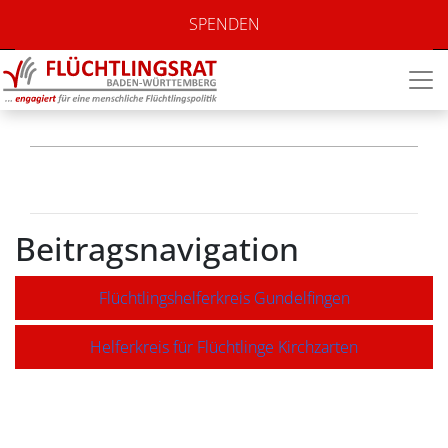
Willkommen in
SPENDEN
Heitersheim e.V.
Beitragsnavigation
Flüchtlingshelferkreis Gundelfingen
Helferkreis für Flüchtlinge Kirchzarten