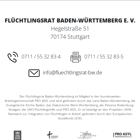
FLÜCHTLINGSRAT BADEN-WÜRTTEMBERG E. V.
Hegelstraße 51
70174 Stuttgart
0711 / 55 32 83-4
0711 / 55 32 83-5
info@fluechtlingsrat-bw.de
Der Flüchtlingsrat Baden-Württemberg ist Mitglied in der bundesweiten
Arbeitsgemeinschaft PRO ASYL und wird gefördert durch das Land Baden-Württemberg, die
Evangelische Kirche Baden, das Diakonische Werk Württemberg, die Diözese Rottenburg-
Stuttgart, die UNO-Flüchtlingshilfe und PRO ASYL. Er ist beteiligt an den Projekten ‚NIFA-
Netzwerk zur Integration von Flüchtlingen in Arbeit‘, gefördert durch den Europäischen
Sozialfonds (ESF).