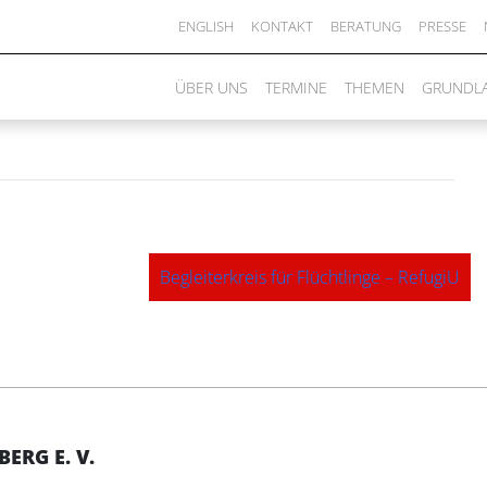
Süßen
ENGLISH
KONTAKT
BERATUNG
PRESSE
ÜBER UNS
TERMINE
THEMEN
GRUNDL
Begleiterkreis für Flüchtlinge – RefugiU
RG E. V.