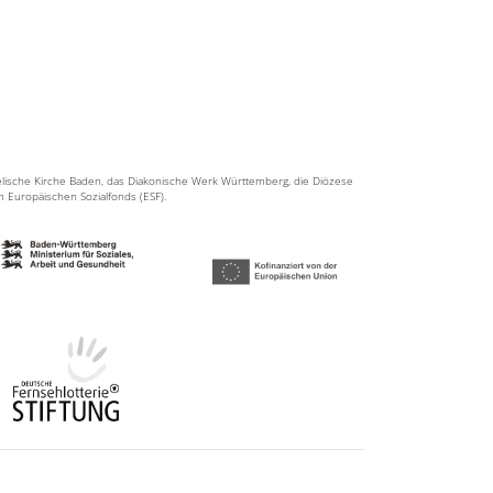
elische Kirche Baden, das Diakonische Werk Württemberg, die Diözese
en Europäischen Sozialfonds (ESF).