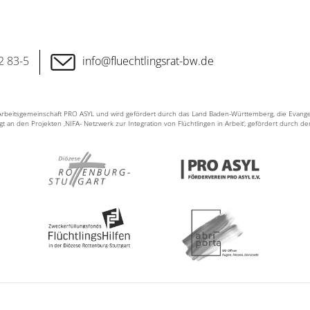
2 83-5
info@fluechtlingsrat-bw.de
n Arbeitsgemeinschaft PRO ASYL und wird gefördert durch das Land Baden-Württemberg, die Evang
ligt an den Projekten ‚NIFA- Netzwerk zur Integration von Flüchtlingen in Arbeit‘, gefördert durch d