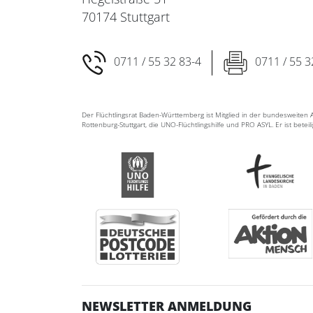
70174 Stuttgart
0711 / 55 32 83-4
0711 / 55 3
Der Flüchtlingsrat Baden-Württemberg ist Mitglied in der bundesweite
Rottenburg-Stuttgart, die UNO-Flüchtlingshilfe und PRO ASYL. Er ist betei
NEWSLETTER ANMELDUNG