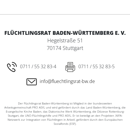
FLÜCHTLINGSRAT BADEN-WÜRTTEMBERG E. V.
Hegelstraße 51
70174 Stuttgart
0711 / 55 32 83-4
0711 / 55 32 83-5
info@fluechtlingsrat-bw.de
Der Flüchtlingsrat Baden-Württemberg ist Mitglied in der bundesweiten
Arbeitsgemeinschaft PRO ASYL und wird gefördert durch das Land Baden-Württemberg, die
Evangelische Kirche Baden, das Diakonische Werk Württemberg, die Diözese Rottenburg-
Stuttgart, die UNO-Flüchtlingshilfe und PRO ASYL. Er ist beteiligt an den Projekten ‚NIFA-
Netzwerk zur Integration von Flüchtlingen in Arbeit‘, gefördert durch den Europäischen
Sozialfonds (ESF).