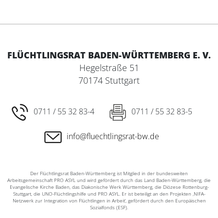
FLÜCHTLINGSRAT BADEN-WÜRTTEMBERG E. V.
Hegelstraße 51
70174 Stuttgart
0711 / 55 32 83-4
0711 / 55 32 83-5
info@fluechtlingsrat-bw.de
Der Flüchtlingsrat Baden-Württemberg ist Mitglied in der bundesweiten
Arbeitsgemeinschaft PRO ASYL und wird gefördert durch das Land Baden-Württemberg, die
Evangelische Kirche Baden, das Diakonische Werk Württemberg, die Diözese Rottenburg-
Stuttgart, die UNO-Flüchtlingshilfe und PRO ASYL. Er ist beteiligt an den Projekten ‚NIFA-
Netzwerk zur Integration von Flüchtlingen in Arbeit‘, gefördert durch den Europäischen
Sozialfonds (ESF).