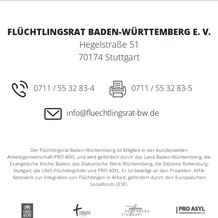
FLÜCHTLINGSRAT BADEN-WÜRTTEMBERG E. V.
Hegelstraße 51
70174 Stuttgart
0711 / 55 32 83-4
0711 / 55 32 83-5
info@fluechtlingsrat-bw.de
Der Flüchtlingsrat Baden-Württemberg ist Mitglied in der bundesweiten
Arbeitsgemeinschaft PRO ASYL und wird gefördert durch das Land Baden-Württemberg, die
Evangelische Kirche Baden, das Diakonische Werk Württemberg, die Diözese Rottenburg-
Stuttgart, die UNO-Flüchtlingshilfe und PRO ASYL. Er ist beteiligt an den Projekten ‚NIFA-
Netzwerk zur Integration von Flüchtlingen in Arbeit‘, gefördert durch den Europäischen
Sozialfonds (ESF).