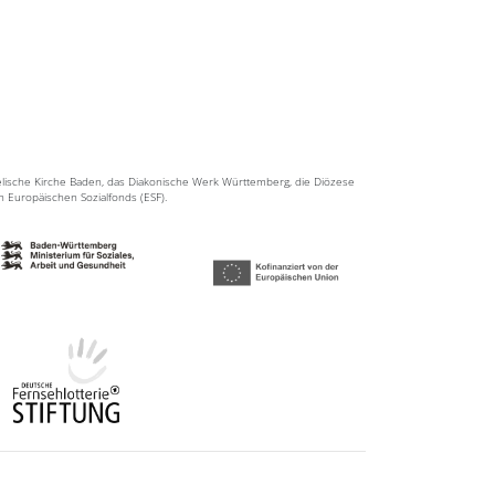
elische Kirche Baden, das Diakonische Werk Württemberg, die Diözese
en Europäischen Sozialfonds (ESF).