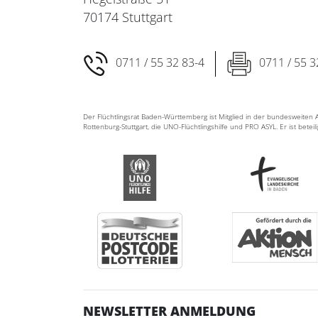
70174 Stuttgart
0711 / 55 32 83-4
0711 / 55 3
Der Flüchtlingsrat Baden-Württemberg ist Mitglied in der bundesweite
Rottenburg-Stuttgart, die UNO-Flüchtlingshilfe und PRO ASYL. Er ist betei
NEWSLETTER ANMELDUNG