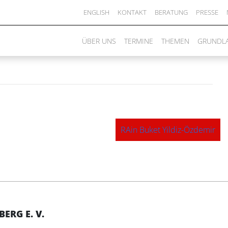
ss Lauffen am Neckar
ENGLISH
KONTAKT
BERATUNG
PRESSE
ÜBER UNS
TERMINE
THEMEN
GRUNDL
RAin Buket Yildiz-Özdemir
RG E. V.