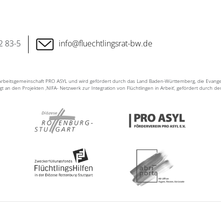
2 83-5
info@fluechtlingsrat-bw.de
n Arbeitsgemeinschaft PRO ASYL und wird gefördert durch das Land Baden-Württemberg, die Evang
ligt an den Projekten ‚NIFA- Netzwerk zur Integration von Flüchtlingen in Arbeit‘, gefördert durch d