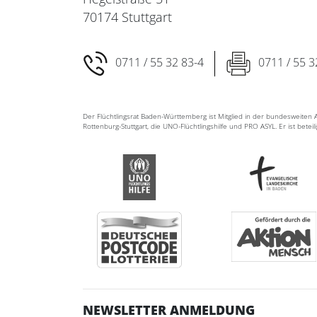
70174 Stuttgart
0711 / 55 32 83-4
0711 / 55 3
Der Flüchtlingsrat Baden-Württemberg ist Mitglied in der bundesweite
Rottenburg-Stuttgart, die UNO-Flüchtlingshilfe und PRO ASYL. Er ist betei
NEWSLETTER ANMELDUNG