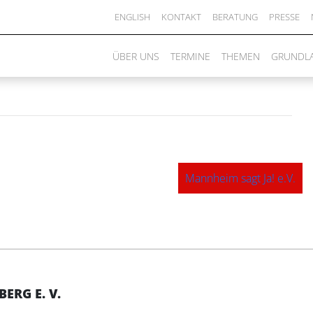
Württemberg
ENGLISH
KONTAKT
BERATUNG
PRESSE
ÜBER UNS
TERMINE
THEMEN
GRUNDL
Mannheim sagt Ja! e.V.
RG E. V.