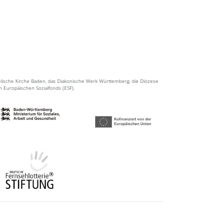
elische Kirche Baden, das Diakonische Werk Württemberg, die Diözese
en Europäischen Sozialfonds (ESF).