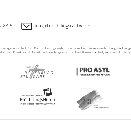
2 83-5
info@fluechtlingsrat-bw.de
n Arbeitsgemeinschaft PRO ASYL und wird gefördert durch das Land Baden-Württemberg, die Evang
ligt an den Projekten ‚NIFA- Netzwerk zur Integration von Flüchtlingen in Arbeit‘, gefördert durch d