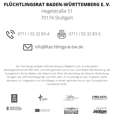
FLÜCHTLINGSRAT BADEN-WÜRTTEMBERG E. V.
Hegelstraße 51
70174 Stuttgart
0711 / 55 32 83-4
0711 / 55 32 83-5
info@fluechtlingsrat-bw.de
Der Flüchtlingsrat Baden-Württemberg ist Mitglied in der bundesweiten
Arbeitsgemeinschaft PRO ASYL und wird gefördert durch das Land Baden-Württemberg, die
Evangelische Kirche Baden, das Diakonische Werk Württemberg, die Diözese Rottenburg-
Stuttgart, die UNO-Flüchtlingshilfe und PRO ASYL. Er ist beteiligt an den Projekten ‚NIFA-
Netzwerk zur Integration von Flüchtlingen in Arbeit‘, gefördert durch den Europäischen
Sozialfonds (ESF).