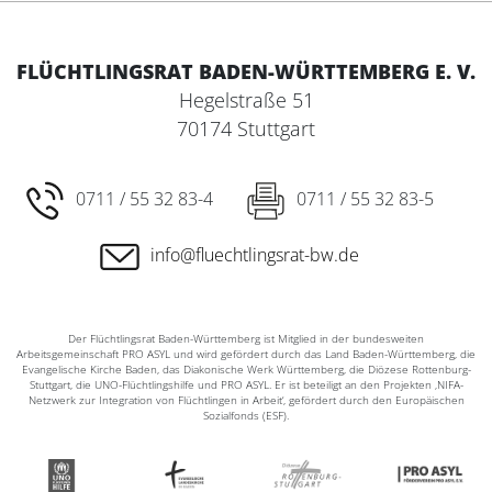
FLÜCHTLINGSRAT BADEN-WÜRTTEMBERG E. V.
Hegelstraße 51
70174 Stuttgart
0711 / 55 32 83-4
0711 / 55 32 83-5
info@fluechtlingsrat-bw.de
Der Flüchtlingsrat Baden-Württemberg ist Mitglied in der bundesweiten
Arbeitsgemeinschaft PRO ASYL und wird gefördert durch das Land Baden-Württemberg, die
Evangelische Kirche Baden, das Diakonische Werk Württemberg, die Diözese Rottenburg-
Stuttgart, die UNO-Flüchtlingshilfe und PRO ASYL. Er ist beteiligt an den Projekten ‚NIFA-
Netzwerk zur Integration von Flüchtlingen in Arbeit‘, gefördert durch den Europäischen
Sozialfonds (ESF).