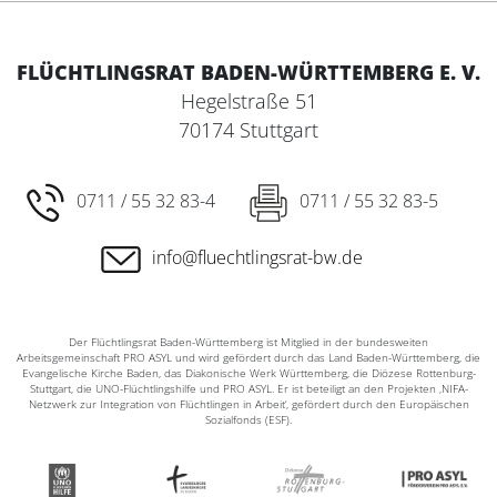
FLÜCHTLINGSRAT BADEN-WÜRTTEMBERG E. V.
Hegelstraße 51
70174 Stuttgart
0711 / 55 32 83-4
0711 / 55 32 83-5
info@fluechtlingsrat-bw.de
Der Flüchtlingsrat Baden-Württemberg ist Mitglied in der bundesweiten
Arbeitsgemeinschaft PRO ASYL und wird gefördert durch das Land Baden-Württemberg, die
Evangelische Kirche Baden, das Diakonische Werk Württemberg, die Diözese Rottenburg-
Stuttgart, die UNO-Flüchtlingshilfe und PRO ASYL. Er ist beteiligt an den Projekten ‚NIFA-
Netzwerk zur Integration von Flüchtlingen in Arbeit‘, gefördert durch den Europäischen
Sozialfonds (ESF).