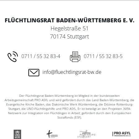
FLÜCHTLINGSRAT BADEN-WÜRTTEMBERG E. V.
Hegelstraße 51
70174 Stuttgart
0711 / 55 32 83-4
0711 / 55 32 83-5
info@fluechtlingsrat-bw.de
Der Flüchtlingsrat Baden-Württemberg ist Mitglied in der bundesweiten
Arbeitsgemeinschaft PRO ASYL und wird gefördert durch das Land Baden-Württemberg, die
Evangelische Kirche Baden, das Diakonische Werk Württemberg, die Diözese Rottenburg-
Stuttgart, die UNO-Flüchtlingshilfe und PRO ASYL. Er ist beteiligt an den Projekten ‚NIFA-
Netzwerk zur Integration von Flüchtlingen in Arbeit‘, gefördert durch den Europäischen
Sozialfonds (ESF).