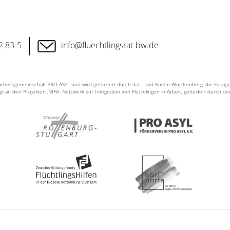
2 83-5
info@fluechtlingsrat-bw.de
n Arbeitsgemeinschaft PRO ASYL und wird gefördert durch das Land Baden-Württemberg, die Evang
ligt an den Projekten ‚NIFA- Netzwerk zur Integration von Flüchtlingen in Arbeit‘, gefördert durch d