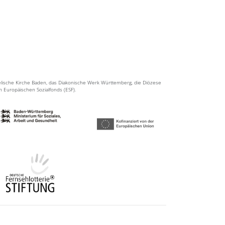
elische Kirche Baden, das Diakonische Werk Württemberg, die Diözese
en Europäischen Sozialfonds (ESF).