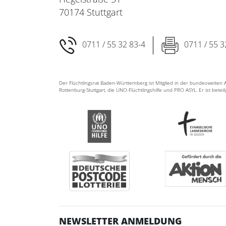
70174 Stuttgart
0711 / 55 32 83-4
0711 / 55 3
Der Flüchtlingsrat Baden-Württemberg ist Mitglied in der bundesweite
Rottenburg-Stuttgart, die UNO-Flüchtlingshilfe und PRO ASYL. Er ist betei
NEWSLETTER ANMELDUNG