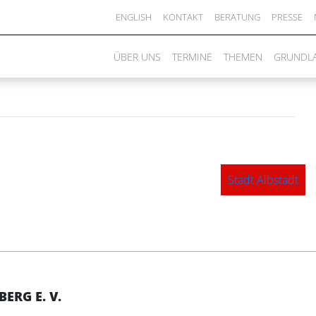
lbkreis
ENGLISH
KONTAKT
BERATUNG
PRESSE
ÜBER UNS
TERMINE
THEMEN
GRUNDL
Stadt Albstadt
RG E. V.