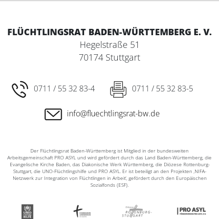
FLÜCHTLINGSRAT BADEN-WÜRTTEMBERG E. V.
Hegelstraße 51
70174 Stuttgart
0711 / 55 32 83-4
0711 / 55 32 83-5
info@fluechtlingsrat-bw.de
Der Flüchtlingsrat Baden-Württemberg ist Mitglied in der bundesweiten
Arbeitsgemeinschaft PRO ASYL und wird gefördert durch das Land Baden-Württemberg, die
Evangelische Kirche Baden, das Diakonische Werk Württemberg, die Diözese Rottenburg-
Stuttgart, die UNO-Flüchtlingshilfe und PRO ASYL. Er ist beteiligt an den Projekten ‚NIFA-
Netzwerk zur Integration von Flüchtlingen in Arbeit‘, gefördert durch den Europäischen
Sozialfonds (ESF).