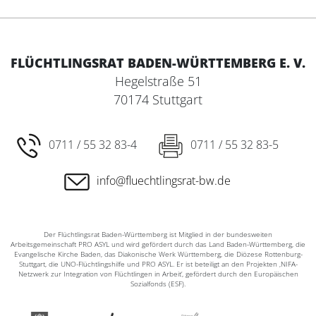
FLÜCHTLINGSRAT BADEN-WÜRTTEMBERG E. V.
Hegelstraße 51
70174 Stuttgart
0711 / 55 32 83-4
0711 / 55 32 83-5
info@fluechtlingsrat-bw.de
Der Flüchtlingsrat Baden-Württemberg ist Mitglied in der bundesweiten
Arbeitsgemeinschaft PRO ASYL und wird gefördert durch das Land Baden-Württemberg, die
Evangelische Kirche Baden, das Diakonische Werk Württemberg, die Diözese Rottenburg-
Stuttgart, die UNO-Flüchtlingshilfe und PRO ASYL. Er ist beteiligt an den Projekten ‚NIFA-
Netzwerk zur Integration von Flüchtlingen in Arbeit‘, gefördert durch den Europäischen
Sozialfonds (ESF).