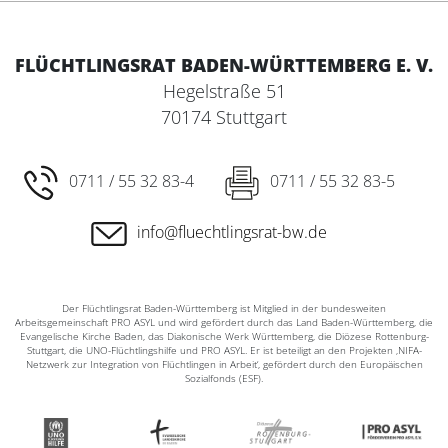
FLÜCHTLINGSRAT BADEN-WÜRTTEMBERG E. V.
Hegelstraße 51
70174 Stuttgart
0711 / 55 32 83-4
0711 / 55 32 83-5
info@fluechtlingsrat-bw.de
Der Flüchtlingsrat Baden-Württemberg ist Mitglied in der bundesweiten
Arbeitsgemeinschaft PRO ASYL und wird gefördert durch das Land Baden-Württemberg, die
Evangelische Kirche Baden, das Diakonische Werk Württemberg, die Diözese Rottenburg-
Stuttgart, die UNO-Flüchtlingshilfe und PRO ASYL. Er ist beteiligt an den Projekten ‚NIFA-
Netzwerk zur Integration von Flüchtlingen in Arbeit‘, gefördert durch den Europäischen
Sozialfonds (ESF).