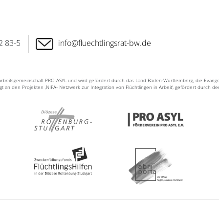
2 83-5
info@fluechtlingsrat-bw.de
n Arbeitsgemeinschaft PRO ASYL und wird gefördert durch das Land Baden-Württemberg, die Evang
ligt an den Projekten ‚NIFA- Netzwerk zur Integration von Flüchtlingen in Arbeit‘, gefördert durch d