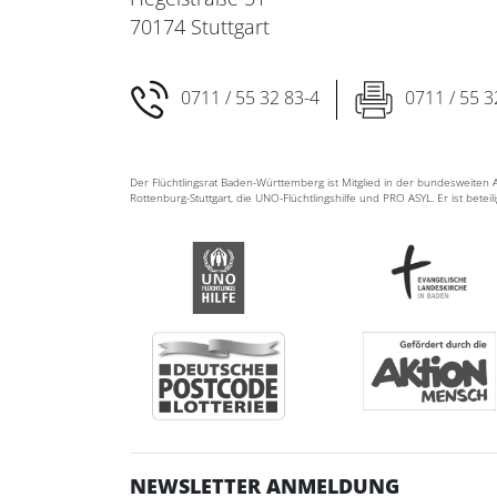
70174 Stuttgart
0711 / 55 32 83-4
0711 / 55 3
Der Flüchtlingsrat Baden-Württemberg ist Mitglied in der bundesweite
Rottenburg-Stuttgart, die UNO-Flüchtlingshilfe und PRO ASYL. Er ist betei
NEWSLETTER ANMELDUNG