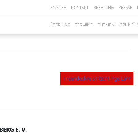
hilfe Hohberg
ENGLISH
KONTAKT
BERATUNG
PRESSE
ÜBER UNS
TERMINE
THEMEN
GRUNDL
Freundeskreis Flüchtlinge Lahr
RG E. V.