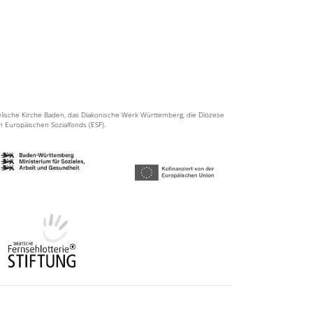
elische Kirche Baden, das Diakonische Werk Württemberg, die Diözese
en Europäischen Sozialfonds (ESF).