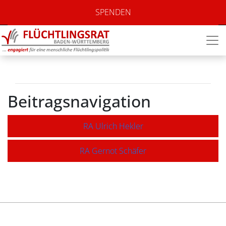
RA Erich Heitz
SPENDEN
Beitragsnavigation
RA Ulrich Hekler
RA Gernot Schäfer