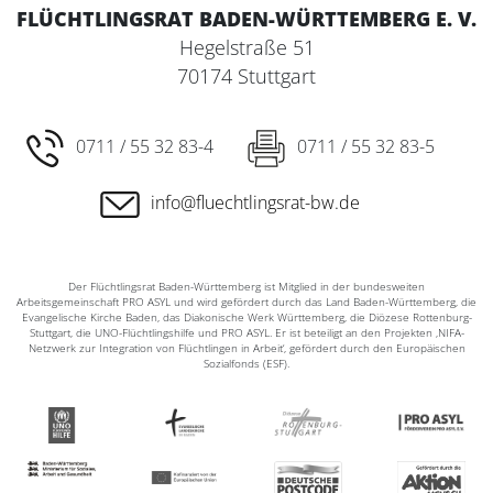
FLÜCHTLINGSRAT BADEN-WÜRTTEMBERG E. V.
Hegelstraße 51
70174 Stuttgart
0711 / 55 32 83-4
0711 / 55 32 83-5
info@fluechtlingsrat-bw.de
Der Flüchtlingsrat Baden-Württemberg ist Mitglied in der bundesweiten
Arbeitsgemeinschaft PRO ASYL und wird gefördert durch das Land Baden-Württemberg, die
Evangelische Kirche Baden, das Diakonische Werk Württemberg, die Diözese Rottenburg-
Stuttgart, die UNO-Flüchtlingshilfe und PRO ASYL. Er ist beteiligt an den Projekten ‚NIFA-
Netzwerk zur Integration von Flüchtlingen in Arbeit‘, gefördert durch den Europäischen
Sozialfonds (ESF).