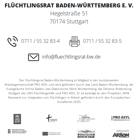
FLÜCHTLINGSRAT BADEN-WÜRTTEMBERG E. V.
Hegelstraße 51
70174 Stuttgart
0711 / 55 32 83-4
0711 / 55 32 83-5
info@fluechtlingsrat-bw.de
Der Flüchtlingsrat Baden-Württemberg ist Mitglied in der bundesweiten
Arbeitsgemeinschaft PRO ASYL und wird gefördert durch das Land Baden-Württemberg, die
Evangelische Kirche Baden, das Diakonische Werk Württemberg, die Diözese Rottenburg-
Stuttgart, die UNO-Flüchtlingshilfe und PRO ASYL. Er ist beteiligt an den Projekten ‚NIFA-
Netzwerk zur Integration von Flüchtlingen in Arbeit‘, gefördert durch den Europäischen
Sozialfonds (ESF).