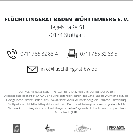
FLÜCHTLINGSRAT BADEN-WÜRTTEMBERG E. V.
Hegelstraße 51
70174 Stuttgart
0711 / 55 32 83-4
0711 / 55 32 83-5
info@fluechtlingsrat-bw.de
Der Flüchtlingsrat Baden-Württemberg ist Mitglied in der bundesweiten
Arbeitsgemeinschaft PRO ASYL und wird gefördert durch das Land Baden-Württemberg, die
Evangelische Kirche Baden, das Diakonische Werk Württemberg, die Diözese Rottenburg-
Stuttgart, die UNO-Flüchtlingshilfe und PRO ASYL. Er ist beteiligt an den Projekten ‚NIFA-
Netzwerk zur Integration von Flüchtlingen in Arbeit‘, gefördert durch den Europäischen
Sozialfonds (ESF).