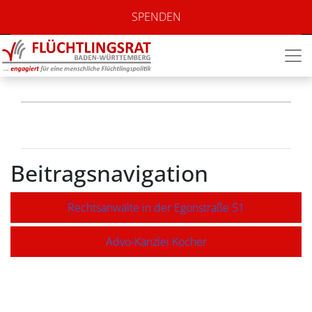
RA Ruben
SPENDEN
Hoffmann
Beitragsnavigation
Rechtsanwälte in der Egonstraße 51
Advo-Kanzlei Kocher