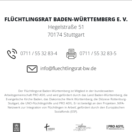
FLÜCHTLINGSRAT BADEN-WÜRTTEMBERG E. V.
Hegelstraße 51
70174 Stuttgart
0711 / 55 32 83-4
0711 / 55 32 83-5
info@fluechtlingsrat-bw.de
Der Flüchtlingsrat Baden-Württemberg ist Mitglied in der bundesweiten
Arbeitsgemeinschaft PRO ASYL und wird gefördert durch das Land Baden-Württemberg, die
Evangelische Kirche Baden, das Diakonische Werk Württemberg, die Diözese Rottenburg-
Stuttgart, die UNO-Flüchtlingshilfe und PRO ASYL. Er ist beteiligt an den Projekten ‚NIFA-
Netzwerk zur Integration von Flüchtlingen in Arbeit‘, gefördert durch den Europäischen
Sozialfonds (ESF).