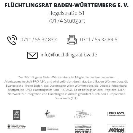
FLÜCHTLINGSRAT BADEN-WÜRTTEMBERG E. V.
Hegelstraße 51
70174 Stuttgart
0711 / 55 32 83-4
0711 / 55 32 83-5
info@fluechtlingsrat-bw.de
Der Flüchtlingsrat Baden-Württemberg ist Mitglied in der bundesweiten
Arbeitsgemeinschaft PRO ASYL und wird gefördert durch das Land Baden-Württemberg, die
Evangelische Kirche Baden, das Diakonische Werk Württemberg, die Diözese Rottenburg-
Stuttgart, die UNO-Flüchtlingshilfe und PRO ASYL. Er ist beteiligt an den Projekten ‚NIFA-
Netzwerk zur Integration von Flüchtlingen in Arbeit‘, gefördert durch den Europäischen
Sozialfonds (ESF).