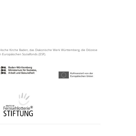
elische Kirche Baden, das Diakonische Werk Württemberg, die Diözese
en Europäischen Sozialfonds (ESF).