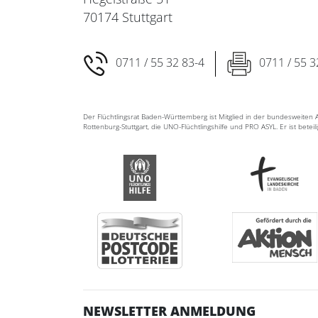
70174 Stuttgart
0711 / 55 32 83-4
0711 / 55 3
Der Flüchtlingsrat Baden-Württemberg ist Mitglied in der bundesweite
Rottenburg-Stuttgart, die UNO-Flüchtlingshilfe und PRO ASYL. Er ist betei
NEWSLETTER ANMELDUNG