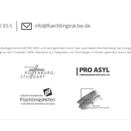
2 83-5
info@fluechtlingsrat-bw.de
n Arbeitsgemeinschaft PRO ASYL und wird gefördert durch das Land Baden-Württemberg, die Evang
ligt an den Projekten ‚NIFA- Netzwerk zur Integration von Flüchtlingen in Arbeit‘, gefördert durch d