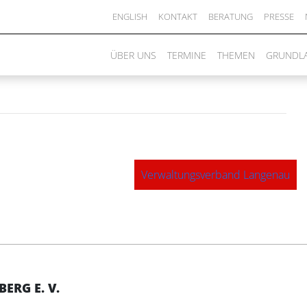
ENGLISH
KONTAKT
BERATUNG
PRESSE
ÜBER UNS
TERMINE
THEMEN
GRUNDL
Verwaltungsverband Langenau
RG E. V.