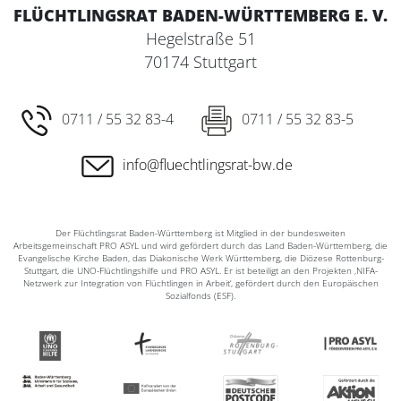
FLÜCHTLINGSRAT BADEN-WÜRTTEMBERG E. V.
Hegelstraße 51
70174 Stuttgart
0711 / 55 32 83-4
0711 / 55 32 83-5
info@fluechtlingsrat-bw.de
Der Flüchtlingsrat Baden-Württemberg ist Mitglied in der bundesweiten
Arbeitsgemeinschaft PRO ASYL und wird gefördert durch das Land Baden-Württemberg, die
Evangelische Kirche Baden, das Diakonische Werk Württemberg, die Diözese Rottenburg-
Stuttgart, die UNO-Flüchtlingshilfe und PRO ASYL. Er ist beteiligt an den Projekten ‚NIFA-
Netzwerk zur Integration von Flüchtlingen in Arbeit‘, gefördert durch den Europäischen
Sozialfonds (ESF).