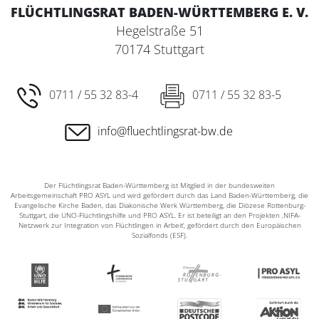
FLÜCHTLINGSRAT BADEN-WÜRTTEMBERG E. V.
Hegelstraße 51
70174 Stuttgart
0711 / 55 32 83-4
0711 / 55 32 83-5
info@fluechtlingsrat-bw.de
Der Flüchtlingsrat Baden-Württemberg ist Mitglied in der bundesweiten
Arbeitsgemeinschaft PRO ASYL und wird gefördert durch das Land Baden-Württemberg, die
Evangelische Kirche Baden, das Diakonische Werk Württemberg, die Diözese Rottenburg-
Stuttgart, die UNO-Flüchtlingshilfe und PRO ASYL. Er ist beteiligt an den Projekten ‚NIFA-
Netzwerk zur Integration von Flüchtlingen in Arbeit‘, gefördert durch den Europäischen
Sozialfonds (ESF).