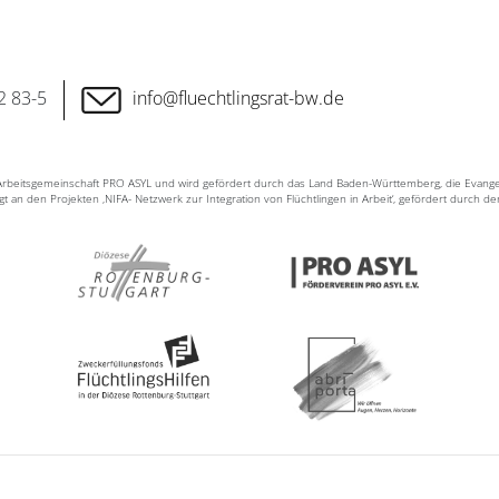
2 83-5
info@fluechtlingsrat-bw.de
n Arbeitsgemeinschaft PRO ASYL und wird gefördert durch das Land Baden-Württemberg, die Evang
ligt an den Projekten ‚NIFA- Netzwerk zur Integration von Flüchtlingen in Arbeit‘, gefördert durch d