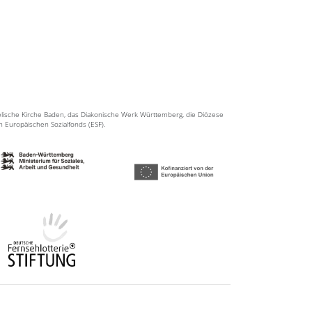
elische Kirche Baden, das Diakonische Werk Württemberg, die Diözese
en Europäischen Sozialfonds (ESF).