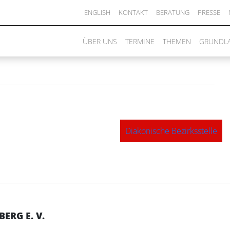
ENGLISH
KONTAKT
BERATUNG
PRESSE
ÜBER UNS
TERMINE
THEMEN
GRUNDL
Diakonische Bezirksstelle
RG E. V.