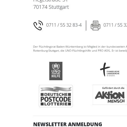
70174 Stuttgart
0711 / 55 32 83-4
0711 / 55 3
Der Flüchtlingsrat Baden-Württemberg ist Mitglied in der bundesweite
Rottenburg-Stuttgart, die UNO-Flüchtlingshilfe und PRO ASYL. Er ist betei
NEWSLETTER ANMELDUNG