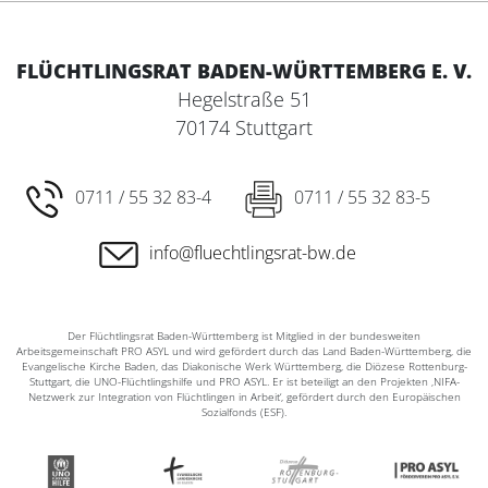
FLÜCHTLINGSRAT BADEN-WÜRTTEMBERG E. V.
Hegelstraße 51
70174 Stuttgart
0711 / 55 32 83-4
0711 / 55 32 83-5
info@fluechtlingsrat-bw.de
Der Flüchtlingsrat Baden-Württemberg ist Mitglied in der bundesweiten
Arbeitsgemeinschaft PRO ASYL und wird gefördert durch das Land Baden-Württemberg, die
Evangelische Kirche Baden, das Diakonische Werk Württemberg, die Diözese Rottenburg-
Stuttgart, die UNO-Flüchtlingshilfe und PRO ASYL. Er ist beteiligt an den Projekten ‚NIFA-
Netzwerk zur Integration von Flüchtlingen in Arbeit‘, gefördert durch den Europäischen
Sozialfonds (ESF).