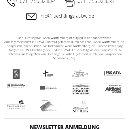
0711 / 55 32 83-4
0711 / 55 32 83-5
info@fluechtlingsrat-bw.de
Der Flüchtlingsrat Baden-Württemberg ist Mitglied in der bundesweiten
Arbeitsgemeinschaft PRO ASYL und wird gefördert durch das Land Baden-Württemberg, die
Evangelische Kirche Baden, das Diakonische Werk Württemberg, die Diözese Rottenburg-
Stuttgart, die UNO-Flüchtlingshilfe und PRO ASYL. Er ist beteiligt an den Projekten ‚NIFA-
Netzwerk zur Integration von Flüchtlingen in Arbeit‘, gefördert durch den Europäischen
Sozialfonds (ESF).
NEWSLETTER ANMELDUNG