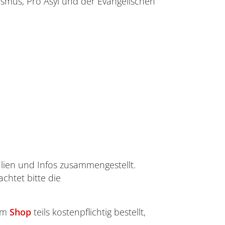
sismus, Pro Asyl und der Evangelischen
ialien und Infos zusammengestellt.
chtet bitte die
 im
Shop
teils kostenpflichtig bestellt,