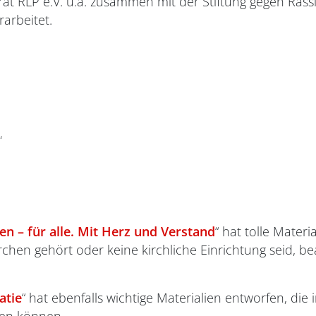
srat RLP e.V. u.a. zusammen mit der Stiftung gegen Ras
arbeitet.
“
n – für alle. Mit Herz und Verstand
“ hat tolle Mater
chen gehört oder keine kirchliche Einrichtung seid, bea
atie
“ hat ebenfalls wichtige Materialien entworfen, die