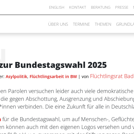
ENGLISH
KONTAKT
BERATUNG
PRESSE
ÜBER UNS
TERMINE
THEMEN
GRUNDL
N
 zur Bundestagswahl 2025
Flüchtlingsrat B
er:
Asylpolitik
,
Flüchtlingsarbeit in BW
|
von
ichen Parolen versuchen leider auch viele demokratisch
, die gegen Abschottung, Ausgrenzung und Abschiebung
*innen verbinden. Die eine Zukunft für alle in Deutsc
n
für die Bundestagswahl, um auf Menschen-, Geflücht
en können auch mit den eigenen Logos versehen und v