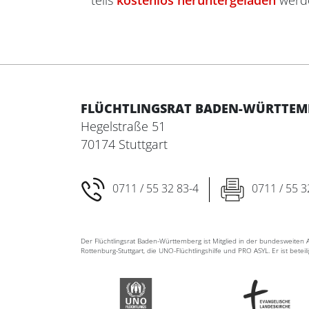
teils
kostenlos heruntergeladen
werd
FLÜCHTLINGSRAT BADEN-WÜRTTEMBE
Hegelstraße 51
70174 Stuttgart
0711 / 55 32 83-4
0711 / 55 3
Der Flüchtlingsrat Baden-Württemberg ist Mitglied in der bundesweite
Rottenburg-Stuttgart, die UNO-Flüchtlingshilfe und PRO ASYL. Er ist betei