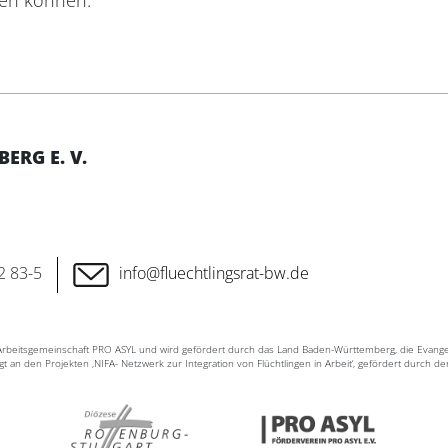
en können.
RG E. V.
2 83-5
info@fluechtlingsrat-bw.de
n Arbeitsgemeinschaft PRO ASYL und wird gefördert durch das Land Baden-Württemberg, die Evang
ligt an den Projekten ‚NIFA- Netzwerk zur Integration von Flüchtlingen in Arbeit‘, gefördert durch d