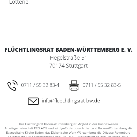
Lotterie.
FLÜCHTLINGSRAT BADEN-WÜRTTEMBERG E. V.
Hegelstraße 51
70174 Stuttgart
0711 / 55 32 83-4
0711 / 55 32 83-5
info@fluechtlingsrat-bw.de
Der Flüchtlingsrat Baden-Württemberg ist Mitglied in der bundesweiten
Arbeitsgemeinschaft PRO ASYL und wird gefördert durch das Land Baden-Württemberg, die
Evangelische Kirche Baden, das Diakonische Werk Württemberg, die Diözese Rottenburg-
Stuttgart, die UNO-Flüchtlingshilfe und PRO ASYL. Er ist beteiligt an den Projekten ‚NIFA-