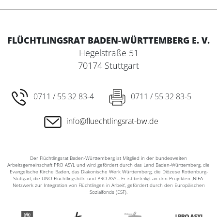
FLÜCHTLINGSRAT BADEN-WÜRTTEMBERG E. V.
Hegelstraße 51
70174 Stuttgart
0711 / 55 32 83-4
0711 / 55 32 83-5
info@fluechtlingsrat-bw.de
Der Flüchtlingsrat Baden-Württemberg ist Mitglied in der bundesweiten
Arbeitsgemeinschaft PRO ASYL und wird gefördert durch das Land Baden-Württemberg, die
Evangelische Kirche Baden, das Diakonische Werk Württemberg, die Diözese Rottenburg-
Stuttgart, die UNO-Flüchtlingshilfe und PRO ASYL. Er ist beteiligt an den Projekten ‚NIFA-
Netzwerk zur Integration von Flüchtlingen in Arbeit‘, gefördert durch den Europäischen
Sozialfonds (ESF).