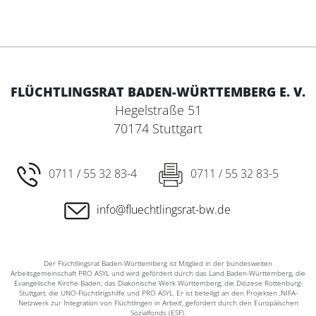
FLÜCHTLINGSRAT BADEN-WÜRTTEMBERG E. V.
Hegelstraße 51
70174 Stuttgart
0711 / 55 32 83-4
0711 / 55 32 83-5
info@fluechtlingsrat-bw.de
Der Flüchtlingsrat Baden-Württemberg ist Mitglied in der bundesweiten
Arbeitsgemeinschaft PRO ASYL und wird gefördert durch das Land Baden-Württemberg, die
Evangelische Kirche Baden, das Diakonische Werk Württemberg, die Diözese Rottenburg-
Stuttgart, die UNO-Flüchtlingshilfe und PRO ASYL. Er ist beteiligt an den Projekten ‚NIFA-
Netzwerk zur Integration von Flüchtlingen in Arbeit‘, gefördert durch den Europäischen
Sozialfonds (ESF).