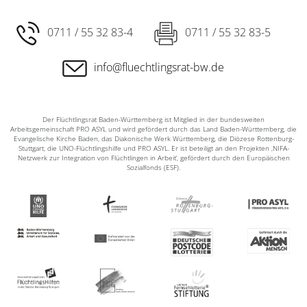
0711 / 55 32 83-4
0711 / 55 32 83-5
info@fluechtlingsrat-bw.de
Der Flüchtlingsrat Baden-Württemberg ist Mitglied in der bundesweiten
Arbeitsgemeinschaft PRO ASYL und wird gefördert durch das Land Baden-Württemberg, die
Evangelische Kirche Baden, das Diakonische Werk Württemberg, die Diözese Rottenburg-
Stuttgart, die UNO-Flüchtlingshilfe und PRO ASYL. Er ist beteiligt an den Projekten ‚NIFA-
Netzwerk zur Integration von Flüchtlingen in Arbeit‘, gefördert durch den Europäischen
Sozialfonds (ESF).