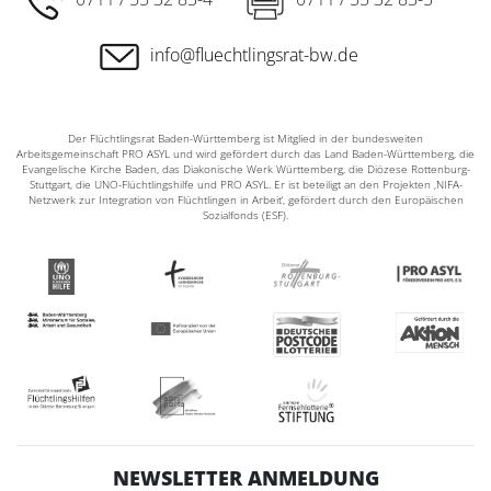
info@fluechtlingsrat-bw.de
Der Flüchtlingsrat Baden-Württemberg ist Mitglied in der bundesweiten
Arbeitsgemeinschaft PRO ASYL und wird gefördert durch das Land Baden-Württemberg, die
Evangelische Kirche Baden, das Diakonische Werk Württemberg, die Diözese Rottenburg-
Stuttgart, die UNO-Flüchtlingshilfe und PRO ASYL. Er ist beteiligt an den Projekten ‚NIFA-
Netzwerk zur Integration von Flüchtlingen in Arbeit‘, gefördert durch den Europäischen
Sozialfonds (ESF).
NEWSLETTER ANMELDUNG