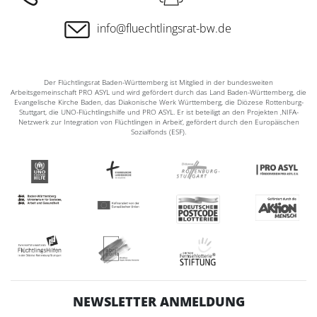
info@fluechtlingsrat-bw.de
Der Flüchtlingsrat Baden-Württemberg ist Mitglied in der bundesweiten
Arbeitsgemeinschaft PRO ASYL und wird gefördert durch das Land Baden-Württemberg, die
Evangelische Kirche Baden, das Diakonische Werk Württemberg, die Diözese Rottenburg-
Stuttgart, die UNO-Flüchtlingshilfe und PRO ASYL. Er ist beteiligt an den Projekten ‚NIFA-
Netzwerk zur Integration von Flüchtlingen in Arbeit‘, gefördert durch den Europäischen
Sozialfonds (ESF).
NEWSLETTER ANMELDUNG