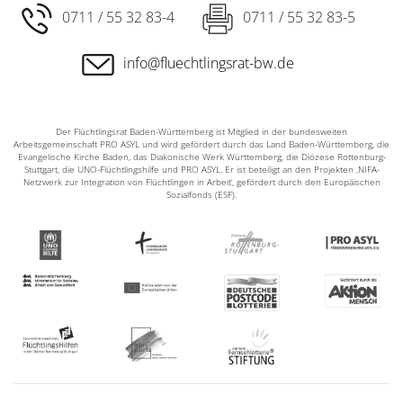
0711 / 55 32 83-4
0711 / 55 32 83-5
info@fluechtlingsrat-bw.de
Der Flüchtlingsrat Baden-Württemberg ist Mitglied in der bundesweiten
Arbeitsgemeinschaft PRO ASYL und wird gefördert durch das Land Baden-Württemberg, die
Evangelische Kirche Baden, das Diakonische Werk Württemberg, die Diözese Rottenburg-
Stuttgart, die UNO-Flüchtlingshilfe und PRO ASYL. Er ist beteiligt an den Projekten ‚NIFA-
Netzwerk zur Integration von Flüchtlingen in Arbeit‘, gefördert durch den Europäischen
Sozialfonds (ESF).