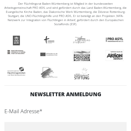
Der Flüchtlingsrat Baden-Württemberg ist Mitglied in der bundesweiten
Arbeitsgemeinschaft PRO ASYL und wird gefördert durch das Land Baden-Württemberg, die
Evangelische Kirche Baden, das Diakonische Werk Württemberg, die Diözese Rottenburg-
Stuttgart, die UNO-Flüchtlingshilfe und PRO ASYL. Er ist beteiligt an den Projekten ‚NIFA-
Netzwerk zur Integration von Flüchtlingen in Arbeit‘, gefördert durch den Europäischen
Sozialfonds (ESF).
NEWSLETTER ANMELDUNG
E-Mail Adresse*