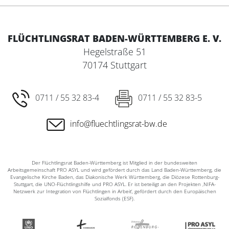
FLÜCHTLINGSRAT BADEN-WÜRTTEMBERG E. V.
Hegelstraße 51
70174 Stuttgart
0711 / 55 32 83-4
0711 / 55 32 83-5
info@fluechtlingsrat-bw.de
Der Flüchtlingsrat Baden-Württemberg ist Mitglied in der bundesweiten
Arbeitsgemeinschaft PRO ASYL und wird gefördert durch das Land Baden-Württemberg, die
Evangelische Kirche Baden, das Diakonische Werk Württemberg, die Diözese Rottenburg-
Stuttgart, die UNO-Flüchtlingshilfe und PRO ASYL. Er ist beteiligt an den Projekten ‚NIFA-
Netzwerk zur Integration von Flüchtlingen in Arbeit‘, gefördert durch den Europäischen
Sozialfonds (ESF).